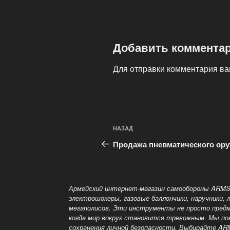
Добавить коммента
Для отправки комментария в
Навигация
Предыдущая
НАЗАД
по
запись:
Продажа пневматического ор
записям
Армейский интернет-магазин самообороны ARMS
электрошокеры, газовые баллончики, наручники,
мегаполисов. Эти инструменты не просто предм
когда мир вокруг становится тревожным. Мы п
сохранения личной безопасности. Выбирайте A