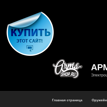
Перейти
к
содержимому
АР
Электрош
Главная страница
Оружейн