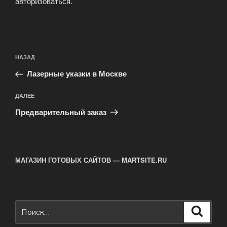
авторизоваться
.
Навигация
Предыдущая
НАЗАД
по
запись:
записям
Лазерные указки в Москве
Следующая
ДАЛЕЕ
запись
Предварительный заказ
МАГАЗИН ГОТОВЫХ САЙТОВ — MARTSITE.RU
Искать:
Поиск