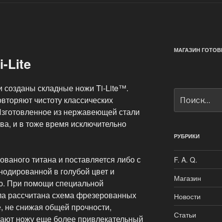
МАГАЗИН ГОТОВ
-Lite
и созданы складные ножи Ti-Lite™.
Искать:
овторяют чистоту классических
 Изготовленное из нержавеющей стали
тва, и в тоже время исключительно
РУБРИКИ
ованого титана и поставляется либо с
F. A. Q.
нодированной в голубой цвет и
Магазин
ю. При помощи специальной
а рассчитана схема фрезерованных
Новости
е, не снижая общей прочности,
Статьи
дают ножу еще более привлекательный