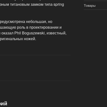
азным титановым замком типа spring
Товары
редусмотрена небольшая, но
ешающую роль в проектировании и
 оказал Phil Boguszewski, известный,
оригинальных ножей.
рий