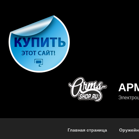
Перейти
к
содержимому
АР
Электрош
Главная страница
Оружейн