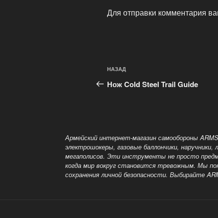
Для отправки комментария в
Навигация
Предыдущая
НАЗАД
по
запись:
Нож Cold Steel Trail Guide
записям
Армейский интернет-магазин самообороны ARMS
электрошокеры, газовые баллончики, наручники,
мегаполисов. Эти инструменты не просто предм
когда мир вокруг становится тревожным. Мы п
сохранения личной безопасности. Выбирайте A