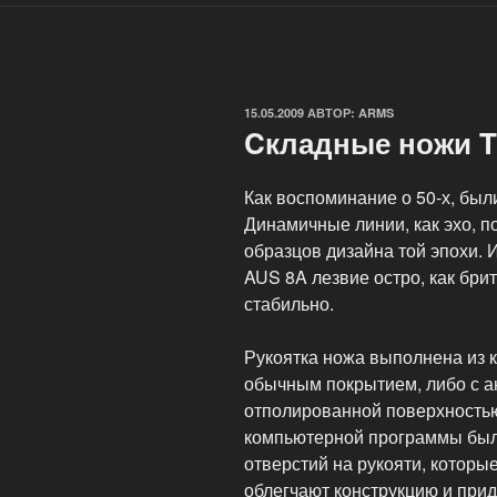
ОПУБЛИКОВАНО
15.05.2009
АВТОР:
ARMS
Cкладные ножи Ti
Как воспоминание о 50-х, был
Динамичные линии, как эхо, п
образцов дизайна той эпохи.
AUS 8A лезвие остро, как бри
стабильно.
Рукоятка ножа выполнена из к
обычным покрытием, либо с а
отполированной поверхность
компьютерной программы был
отверстий на рукояти, которы
облегчают конструкцию и при