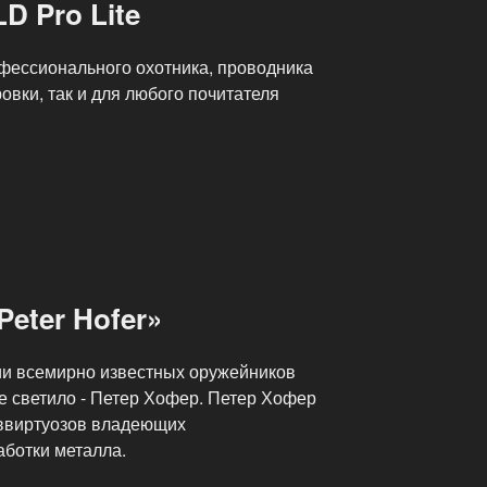
LD Pro Lite
офессионального охотника, проводника
овки, так и для любого почитателя
eter Hofer»
дии всемирно известных оружейников
е светило ‑ Петер Хофер. Петер Хофер
в­виртуозов владеющих
ботки металла.