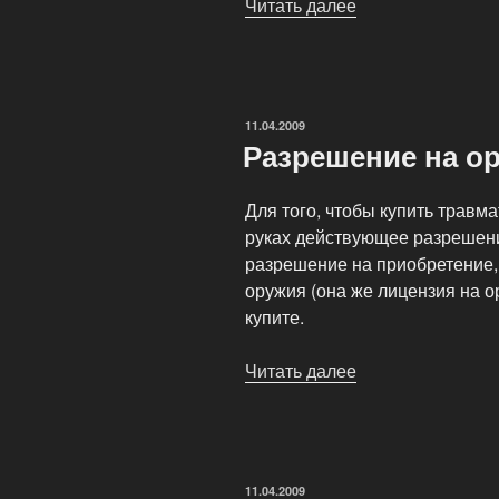
Читать далее
«Законы
о
травматическом
оружии»
ОПУБЛИКОВАНО
11.04.2009
Разрешение на о
Для того, чтобы купить травм
руках действующее разрешение
разрешение на приобретение,
оружия (она же лицензия на о
купите.
Читать далее
«Разрешение
на
оружие»
ОПУБЛИКОВАНО
11.04.2009