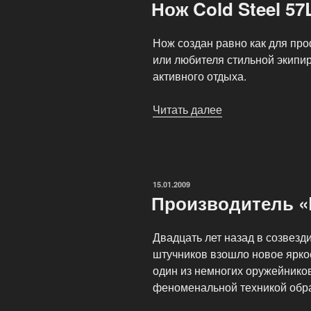
Нож Cold Steel 57
Нож создан равно как для пр
или любителя стильной экипир
активного отдыха.
Читать далее
«Нож
Cold
Steel
57LD
Pro
ОПУБЛИКОВАНО
15.01.2009
Lite»
Производитель «P
Двадцать лет назад в созвез
штучников взошло новое ярко
один из немногих оружейнико
феноменальной техникой обра