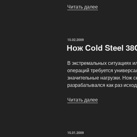
Читать далее
«Газовые
баллончики
нового
поколения»
ОПУБЛИКОВАНО
15.02.2009
Нож Cold Steel 3
В экстремальных ситуациях и
операций требуется универс
значительные нагрузки. Нож се
разрабатывался как раз исход
Читать далее
«Нож
Cold
Steel
38CK
SRK»
ОПУБЛИКОВАНО
15.01.2009