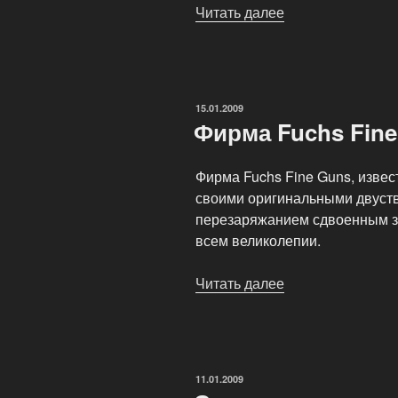
Читать далее
«Производитель
«Peter
Hofer»»
ОПУБЛИКОВАНО
15.01.2009
Фирма Fuchs Fin
Фирма Fuchs Fine Guns, изве
своими оригинальными двуст
перезаряжанием сдвоенным за
всем великолепии.
Читать далее
«Фирма
Fuchs
Fine
Guns»
ОПУБЛИКОВАНО
11.01.2009