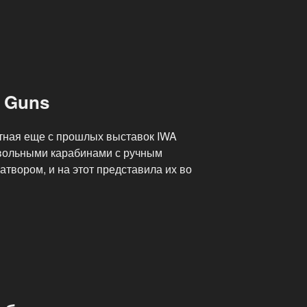
e Guns
стная еще с прошлых выставок IWA
вольными карабинами с ручным
твором, и на этот представила их во