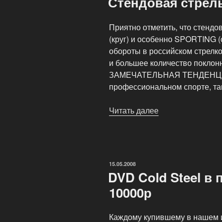
Стендовая стрел
Приятно отметить, что стендо
(круг) и особенно SPORTING (
обороты в российском стрелк
и большее количество поклонн
ЗАМЕЧАТЕЛЬНАЯ ТЕНДЕНЦИЯ 
профессиональном спорте, та
Читать далее
«Стендовая
стрельба»
ОПУБЛИКОВАНО
15.05.2008
DVD Cold Steel в 
10000р
Каждому купившему в нашем и