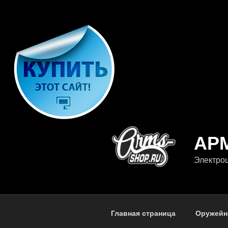
Перейти
к
содержимому
АР
Электрош
Главная страница
Оружейн