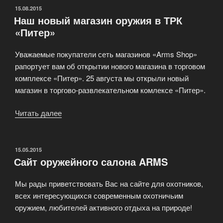
салоне
ОПУБЛИКОВАНО
15.08.2015
Наш новый магазин оружия в ТРК
Arms
«Питер»
Shop»
Уважаемые покупатели сеть магазинов «Arms Shop»
рапортует вам об открытии нового магазина в торговом
комплексе «Питер». 25 августа мы открыли новый
магазин в торгово-развлекательном комлексе «Питер».
Читать далее
«Наш
новый
магазин
оружия
ОПУБЛИКОВАНО
15.05.2015
Сайт оружейного салона ARMS
в
ТРК
Мы рады приветствовать Вас на сайте для охотников,
«Питер»»
всех интересующихся современным охотничьим
оружием, любителей активного отдыха на природе!