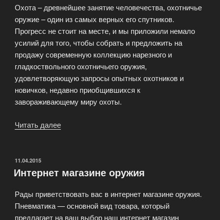
Охота – древнейшее занятие человечества, охотничье
оружие – один из самых верных его спутников.
Прогресс не стоит на месте, и мы приложили немало
усилий для того, чтобы собрать и предложить на
продажу современную коллекцию нарезного и
гладкоствольного охотничьего оружия,
удовлетворяющую запросы опытных охотников и
новичков, недавно приобщившихся к
завораживающему миру охоты.
Читать далее
«Сайт
оружейного
салона
ARMS»
ОПУБЛИКОВАНО
11.04.2015
Интернет магазине оружия
Рады приветствовать вас в интернет магазине оружия.
Пневматика — основной вид товара, который
предлагает на ваш выбор наш интернет магазин