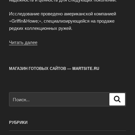
Исследование проведено американской компанией
«Griffin&Howe;», специализирующейся на продаже
редких коллекционных ружей.
Читать далее
«Рейтинг
самых
лучших
ружей
МАГАЗИН ГОТОВЫХ САЙТОВ — MARTSITE.RU
в
мире»
Искать:
Поиск
РУБРИКИ