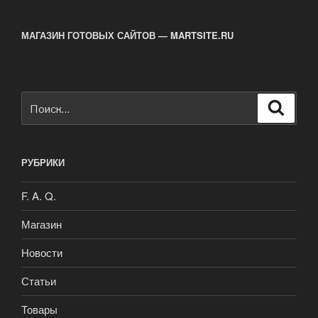
травматическом
оружии»
МАГАЗИН ГОТОВЫХ САЙТОВ — MARTSITE.RU
Искать:
Поиск
РУБРИКИ
F. A. Q.
Магазин
Новости
Статьи
Товары