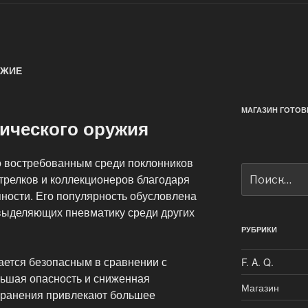
УЖИЕ
МАГАЗИН ГОТОВ
ического оружия
о востребованным среди поклонников
Искать:
трелков и коллекционеров благодаря
пности. Его популярность обусловлена
выделяющих пневматику среди других
РУБРИКИ
ается безопасным в сравнении с
F. A. Q.
ьшая опасность и сниженная
Магазин
 хранения привлекают большее