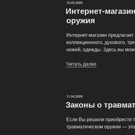
ОПУБЛИКОВАНО
15.05.2009
цена»
Интернет-магази
оружия
Интернет-магазин предлагает
коллекционного, духового, тр
ножей, одежды. Здесь вы може
Читать далее
«Интернет-
магазин
пневматического
оружия»
ОПУБЛИКОВАНО
11.04.2009
Законы о травма
Если Вы решили приобрести т
травматическом оружии — это