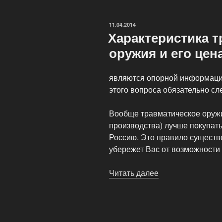
ОПУБЛИКОВАНО
11.04.2014
Характеристика т
оружия и его цен
являются опорной информаци
этого вопроса обязательно сл
Вообще травматическое оружи
производства) лучше покупать
Россию. Это правило существ
убережет Вас от возможности 
Читать далее
«Характеристика
травматического
оружия
и
его