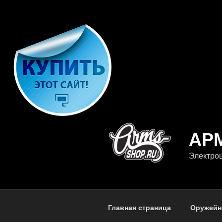
Перейти
к
содержимому
АР
Электрош
Главная страница
Оружейн