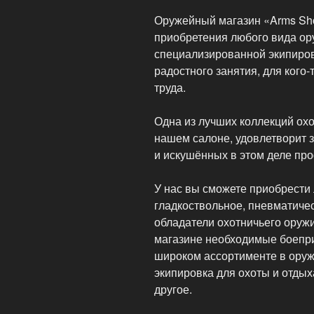
Оружейный магазин «Arms Sh
приобретения любого вида ору
специализированной экипировк
радостного занятия, для кого-
труда.
Одна из лучших коллекций охо
нашем салоне, удовлетворит з
и искушённых в этом деле пр
У нас вы сможете приобрести
гладкоствольное, пневматичес
обладатели охотничьего оружи
магазине необходимые боепри
широком ассортименте в ору
экипировка для охоты и отды
другое.