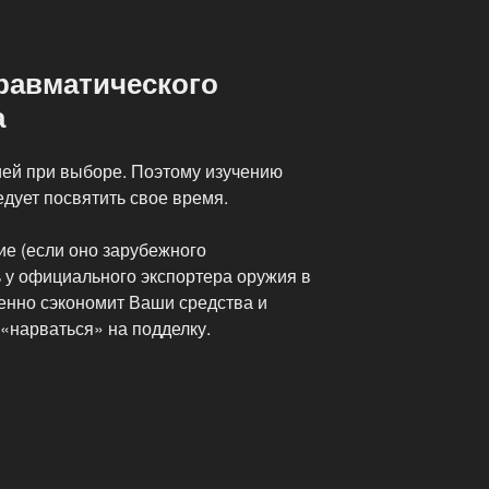
равматического
а
ей при выборе. Поэтому изучению
едует посвятить свое время.
е (если оно зарубежного
 у официального экспортера оружия в
енно сэкономит Ваши средства и
«нарваться» на подделку.