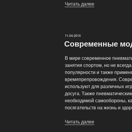
Читать далее
«Оружейный
магазин
Arms
Shop»
ОПУБЛИКОВАНО
11.04.2015
Современные мо
В мире современное пневмати
занятия спортом, но не всегд
популярности и также примен
времяпрепровождения. Совр
используют для различных игр
досуга. Также пневматически
необходимой самообороны, ка
посягательств на жизнь и здор
Читать далее
«Современные
модели