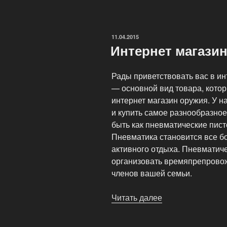
пневматики»
ОПУБЛИКОВАНО
11.04.2015
Интернет магази
Рады приветствовать вас в и
— основной вид товара, кото
интернет магазин оружия. У н
и купить самое разнообразно
быть как пневматические пист
Пневматика становится все б
активного отдыха. Пневматич
организовать времяпрепровож
членов вашей семьи.
Читать далее
«Интернет
магазине
оружия»