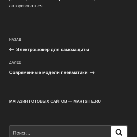
авторизоваться
.
Навигация
Предыдущая
НАЗАД
по
запись:
записям
Электрошокер для самозащиты
Следующая
ДАЛЕЕ
запись
Современные модели пневматики
МАГАЗИН ГОТОВЫХ САЙТОВ — MARTSITE.RU
Искать:
Поиск