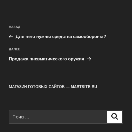
Навигация
Предыдущая
НАЗАД
по
запись:
записям
Для чего нужны средства самообороны?
Следующая
ДАЛЕЕ
запись
Продажа пневматического оружия
МАГАЗИН ГОТОВЫХ САЙТОВ — MARTSITE.RU
Искать:
Поиск