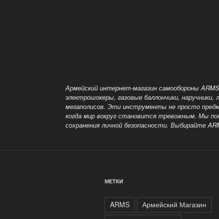
стоит
купить
электрошокер
для
самообороны?»
Армейский интернет-магазин самообороны ARMS
электрошокеры, газовые баллончики, наручники,
мегаполисов. Эти инструменты не просто предм
когда мир вокруг становится тревожным. Мы п
сохранения личной безопасности. Выбирайте A
МЕТКИ
ARMS
Армейский Магазин