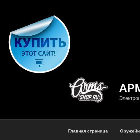
Перейти
к
содержимому
АР
Электрош
Главная страница
Оружейн