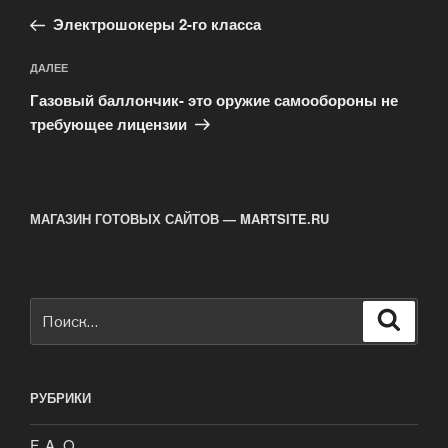
по
запись:
записям
Электрошокеры 2-го класса
Следующая
ДАЛЕЕ
запись
Газовый баллончик- это оружие самообороны не
требующее лицензии
МАГАЗИН ГОТОВЫХ САЙТОВ — MARTSITE.RU
Искать:
Поиск
РУБРИКИ
F. A. Q.