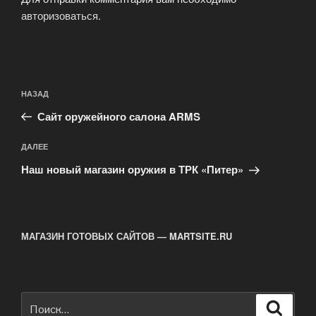
авторизоваться
.
Навигация
Предыдущая
НАЗАД
по
запись:
записям
Сайт оружейного салона ARMS
Следующая
ДАЛЕЕ
запись
Наш новый магазин оружия в ТРК «Питер»
МАГАЗИН ГОТОВЫХ САЙТОВ — MARTSITE.RU
Искать:
Поиск