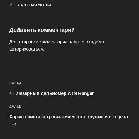
МЕТКИ
ЛАЗЕРНАЯ УКАЗКА
Добавить комментарий
Для отправки комментария вам необходимо
авторизоваться
.
Навигация
Предыдущая
НАЗАД
по
запись:
записям
Лазерный дальномер ATN Ranger
Следующая
ДАЛЕЕ
запись
Характеристика травматического оружия и его цена